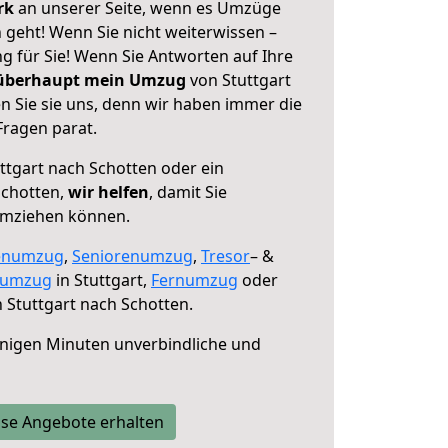
erk
an unserer Seite, wenn es Umzüge
 geht! Wenn Sie nicht weiterwissen –
ng für Sie! Wenn Sie Antworten auf Ihre
 überhaupt mein Umzug
von Stuttgart
n Sie sie uns, denn wir haben immer die
Fragen parat.
ttgart nach Schotten oder ein
Schotten,
wir helfen
, damit Sie
umziehen können.
enumzug
,
Seniorenumzug
,
Tresor
– &
numzug
in Stuttgart,
Fernumzug
oder
 Stuttgart nach Schotten.
nigen Minuten unverbindliche und
se Angebote erhalten