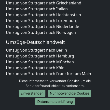
Umzug von Stuttgart nach Griechenland
Umzug von Stuttgart nach Italien
Umzug von Stuttgart nach Liechtenstein
Umzug von Stuttgart nach Luxemburg
Umzug von Stuttgart nach Niederlande
Umzug von Stuttgart nach Norwegen
Umzüge-Deutschlandweit
Umzug von Stuttgart nach Berlin
Umzug von Stuttgart nach Hamburg
Umzug von Stuttgart nach München
Umzug von Stuttgart nach Köln
Umzug von Stuttgart nach Frankfurt am Main
Umzug von Stuttgart nach Stuttgart
Diese Internetseite verwendet Cookies um die
Umzug von Stuttgart nach Düsseldorf
Benutzerfreundlichkeit zu verbessern.
Umzug von Stuttgart nach Leipzig
Einverstanden
Nur notwendige Cookies
Umzug von Stuttgart nach Dortmund
Datenschutzerklärung
Umzug von Stuttgart nach Essen
Umzug von Stuttgart nach Bremen