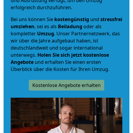
und Ausrüstung verfügt, um den Umzug
erfolgreich durchzuführen.
Bei uns können Sie
kostengünstig
und
stressfrei
umziehen
, sei es als
Beiladung
oder als
kompletter
Umzug
. Unser Partnernetzwerk, das
wir über die Jahre aufgebaut haben, ist
deutschlandweit und sogar international
unterwegs.
Holen Sie sich jetzt kostenlose
Angebote
und erhalten Sie einen ersten
Überblick über die Kosten für Ihren Umzug.
Kostenlose Angebote erhalten