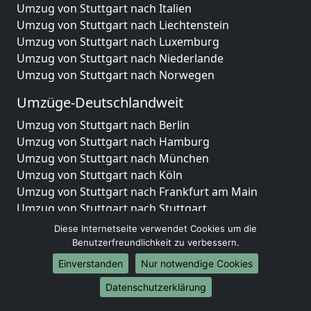
Umzug von Stuttgart nach Italien
Umzug von Stuttgart nach Liechtenstein
Umzug von Stuttgart nach Luxemburg
Umzug von Stuttgart nach Niederlande
Umzug von Stuttgart nach Norwegen
Umzüge-Deutschlandweit
Umzug von Stuttgart nach Berlin
Umzug von Stuttgart nach Hamburg
Umzug von Stuttgart nach München
Umzug von Stuttgart nach Köln
Umzug von Stuttgart nach Frankfurt am Main
Umzug von Stuttgart nach Stuttgart
Umzug von Stuttgart nach Düsseldorf
Diese Internetseite verwendet Cookies um die
Umzug von Stuttgart nach Leipzig
Benutzerfreundlichkeit zu verbessern.
Umzug von Stuttgart nach Dortmund
Einverstanden
Nur notwendige Cookies
Umzug von Stuttgart nach Essen
Datenschutzerklärung
Umzug von Stuttgart nach Bremen
Umzug von Stuttgart nach Dresden