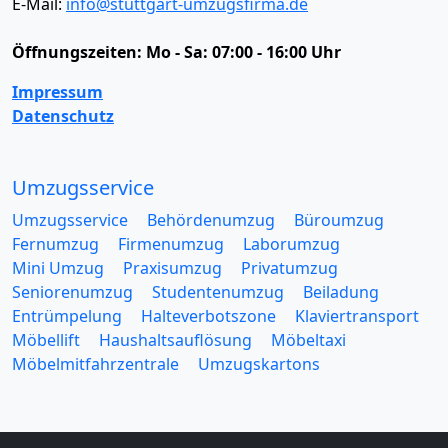
E-Mail:
info@stuttgart-umzugsfirma.de
Öffnungszeiten:
Mo - Sa: 07:00 - 16:00 Uhr
Impressum
Datenschutz
Umzugsservice
Umzugsservice
Behördenumzug
Büroumzug
Fernumzug
Firmenumzug
Laborumzug
Mini Umzug
Praxisumzug
Privatumzug
Seniorenumzug
Studentenumzug
Beiladung
Entrümpelung
Halteverbotszone
Klaviertransport
Möbellift
Haushaltsauflösung
Möbeltaxi
Möbelmitfahrzentrale
Umzugskartons