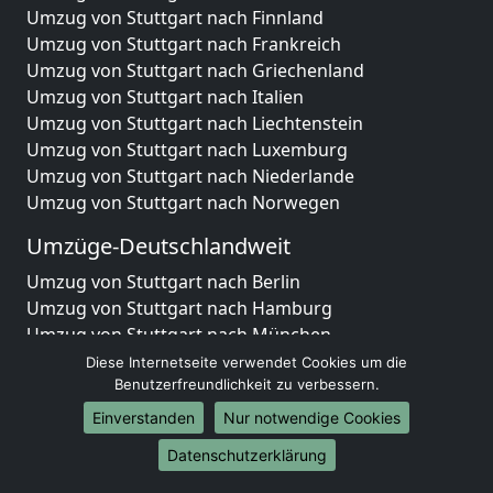
Umzug von Stuttgart nach Finnland
Umzug von Stuttgart nach Frankreich
Umzug von Stuttgart nach Griechenland
Umzug von Stuttgart nach Italien
Umzug von Stuttgart nach Liechtenstein
Umzug von Stuttgart nach Luxemburg
Umzug von Stuttgart nach Niederlande
Umzug von Stuttgart nach Norwegen
Umzüge-Deutschlandweit
Umzug von Stuttgart nach Berlin
Umzug von Stuttgart nach Hamburg
Umzug von Stuttgart nach München
Umzug von Stuttgart nach Köln
Diese Internetseite verwendet Cookies um die
Umzug von Stuttgart nach Frankfurt am Main
Benutzerfreundlichkeit zu verbessern.
Umzug von Stuttgart nach Stuttgart
Einverstanden
Nur notwendige Cookies
Umzug von Stuttgart nach Düsseldorf
Datenschutzerklärung
Umzug von Stuttgart nach Leipzig
Umzug von Stuttgart nach Dortmund