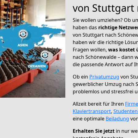
von Stuttgart
Sie wollen umziehen? Ob um
haben das
richtige Netzw
von Stuttgart nach Schönew
haben wir die richtige Lösu
Fragen wollen,
was kostet
nach Schönewalde – dann wä
die passende Antwort auf Ih
Ob ein
Privatumzug
von Stu
gewerblicher Umzug nach 
problemlos und stressfrei 
Allzeit bereit für Ihren
Firm
Klaviertransport
,
Studente
eine optimale
Beiladung
von
Erhalten Sie jetzt
in nur we