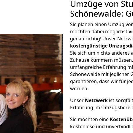
Umzüge von Stu
Schönewalde: G
Sie planen einen Umzug vo
möchten dabei möglichst
v
genau richtig! Unser Netzw
kostengünstige Umzugsdi
Sie sich um nichts anderes 
Zuhause kümmern müssen. W
umfangreiche Erfahrung mi
Schönewalde mit jeglicher
garantieren, dass wir für j
werden.
Unser
Netzwerk
ist sorgfäl
Erfahrung im Umzugsberei
Sie möchten eine
Kostenüb
kostenlose und unverbindli