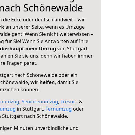
 nach Schönewalde
 die Ecke oder deutschlandweit – wir
erk
an unserer Seite, wenn es Umzüge
alde geht! Wenn Sie nicht weiterwissen –
ng für Sie! Wenn Sie Antworten auf Ihre
 überhaupt mein Umzug
von Stuttgart
hlen Sie sie uns, denn wir haben immer
re Fragen parat.
ttgart nach Schönewalde oder ein
Schönewalde,
wir helfen
, damit Sie
umziehen können.
enumzug
,
Seniorenumzug
,
Tresor
– &
numzug
in Stuttgart,
Fernumzug
oder
 Stuttgart nach Schönewalde.
nigen Minuten unverbindliche und