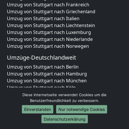
Umzug von Stuttgart nach Frankreich
Umzug von Stuttgart nach Griechenland
Umzug von Stuttgart nach Italien
Umzug von Stuttgart nach Liechtenstein
Umzug von Stuttgart nach Luxemburg
Umzug von Stuttgart nach Niederlande
Umzug von Stuttgart nach Norwegen
Umzüge-Deutschlandweit
Umzug von Stuttgart nach Berlin
Umzug von Stuttgart nach Hamburg
Umzug von Stuttgart nach München
Umzug von Stuttgart nach Köln
Umzug von Stuttgart nach Frankfurt am Main
Diese Internetseite verwendet Cookies um die
Umzug von Stuttgart nach Stuttgart
Benutzerfreundlichkeit zu verbessern.
Umzug von Stuttgart nach Düsseldorf
Einverstanden
Nur notwendige Cookies
Umzug von Stuttgart nach Leipzig
Datenschutzerklärung
Umzug von Stuttgart nach Dortmund
Umzug von Stuttgart nach Essen