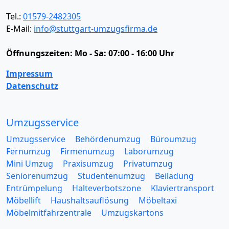
Tel.:
01579-2482305
E-Mail:
info@stuttgart-umzugsfirma.de
Öffnungszeiten:
Mo - Sa: 07:00 - 16:00 Uhr
Impressum
Datenschutz
Umzugsservice
Umzugsservice
Behördenumzug
Büroumzug
Fernumzug
Firmenumzug
Laborumzug
Mini Umzug
Praxisumzug
Privatumzug
Seniorenumzug
Studentenumzug
Beiladung
Entrümpelung
Halteverbotszone
Klaviertransport
Möbellift
Haushaltsauflösung
Möbeltaxi
Möbelmitfahrzentrale
Umzugskartons