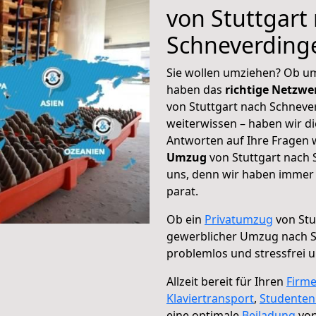
von Stuttgart
Schneverding
Sie wollen umziehen? Ob um
haben das
richtige Netzw
von Stuttgart nach Schneve
weiterwissen – haben wir di
Antworten auf Ihre Fragen 
Umzug
von Stuttgart nach 
uns, denn wir haben immer 
parat.
Ob ein
Privatumzug
von Stu
gewerblicher Umzug nach 
problemlos und stressfrei 
Allzeit bereit für Ihren
Firm
Klaviertransport
,
Studente
eine optimale
Beiladung
von