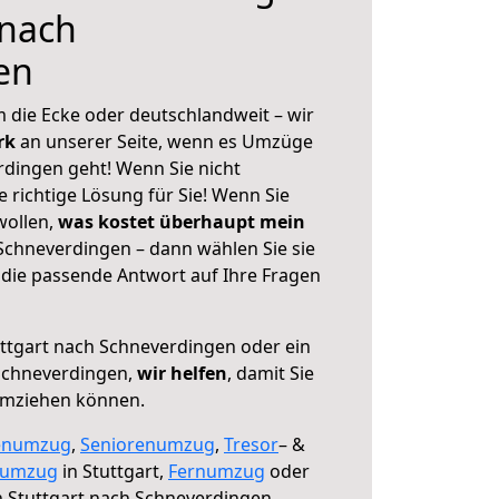
 nach
en
 die Ecke oder deutschlandweit – wir
erk
an unserer Seite, wenn es Umzüge
rdingen geht! Wenn Sie nicht
e richtige Lösung für Sie! Wenn Sie
wollen,
was kostet überhaupt mein
Schneverdingen – dann wählen Sie sie
die passende Antwort auf Ihre Fragen
ttgart nach Schneverdingen oder ein
Schneverdingen,
wir helfen
, damit Sie
umziehen können.
enumzug
,
Seniorenumzug
,
Tresor
– &
numzug
in Stuttgart,
Fernumzug
oder
 Stuttgart nach Schneverdingen.