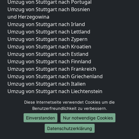
Umzug von Stuttgart nach Portugal
Umzug von Stuttgart nach Bosnien
und Herzegowina
Umzug von Stuttgart nach Irland
Umzug von Stuttgart nach Lettland
Umzug von Stuttgart nach Zypern
Umzug von Stuttgart nach Kroatien
Umzug von Stuttgart nach Estland
Umzug von Stuttgart nach Finnland
Umzug von Stuttgart nach Frankreich
Umzug von Stuttgart nach Griechenland
Umzug von Stuttgart nach Italien
Umzug von Stuttgart nach Liechtenstein
Umzug von Stuttgart nach Luxemburg
Diese Internetseite verwendet Cookies um die
Umzug von Stuttgart nach Niederlande
Benutzerfreundlichkeit zu verbessern.
Umzug von Stuttgart nach Norwegen
Einverstanden
Nur notwendige Cookies
Umzüge-Deutschlandweit
Datenschutzerklärung
Umzug von Stuttgart nach Berlin