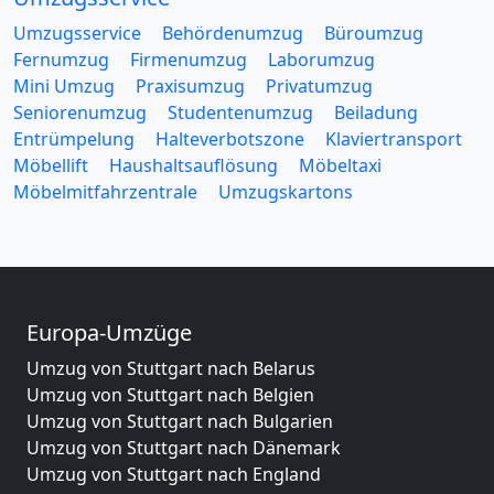
Umzugsservice
Behördenumzug
Büroumzug
Fernumzug
Firmenumzug
Laborumzug
Mini Umzug
Praxisumzug
Privatumzug
Seniorenumzug
Studentenumzug
Beiladung
Entrümpelung
Halteverbotszone
Klaviertransport
Möbellift
Haushaltsauflösung
Möbeltaxi
Möbelmitfahrzentrale
Umzugskartons
Europa-Umzüge
Umzug von Stuttgart nach Belarus
Umzug von Stuttgart nach Belgien
Umzug von Stuttgart nach Bulgarien
Umzug von Stuttgart nach Dänemark
Umzug von Stuttgart nach England