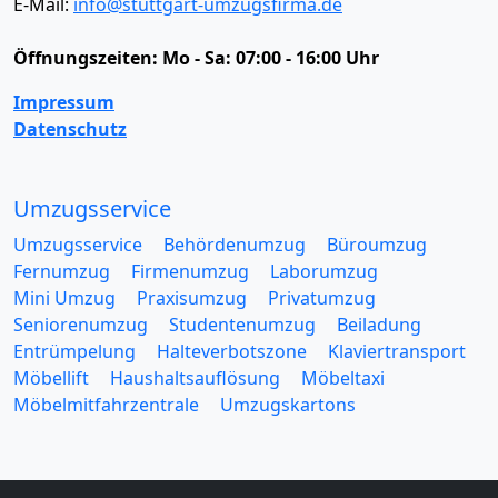
E-Mail:
info@stuttgart-umzugsfirma.de
Öffnungszeiten:
Mo - Sa: 07:00 - 16:00 Uhr
Impressum
Datenschutz
Umzugsservice
Umzugsservice
Behördenumzug
Büroumzug
Fernumzug
Firmenumzug
Laborumzug
Mini Umzug
Praxisumzug
Privatumzug
Seniorenumzug
Studentenumzug
Beiladung
Entrümpelung
Halteverbotszone
Klaviertransport
Möbellift
Haushaltsauflösung
Möbeltaxi
Möbelmitfahrzentrale
Umzugskartons