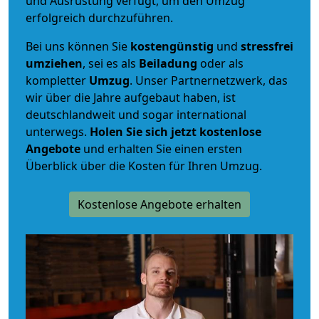
und Ausrüstung verfügt, um den Umzug
erfolgreich durchzuführen.
Bei uns können Sie
kostengünstig
und
stressfrei
umziehen
, sei es als
Beiladung
oder als
kompletter
Umzug
. Unser Partnernetzwerk, das
wir über die Jahre aufgebaut haben, ist
deutschlandweit und sogar international
unterwegs.
Holen Sie sich jetzt kostenlose
Angebote
und erhalten Sie einen ersten
Überblick über die Kosten für Ihren Umzug.
Kostenlose Angebote erhalten