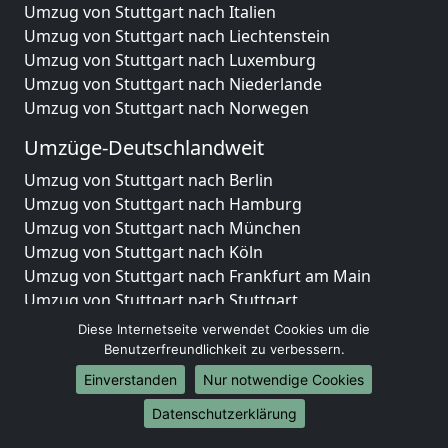
Umzug von Stuttgart nach Italien
Umzug von Stuttgart nach Liechtenstein
Umzug von Stuttgart nach Luxemburg
Umzug von Stuttgart nach Niederlande
Umzug von Stuttgart nach Norwegen
Umzüge-Deutschlandweit
Umzug von Stuttgart nach Berlin
Umzug von Stuttgart nach Hamburg
Umzug von Stuttgart nach München
Umzug von Stuttgart nach Köln
Umzug von Stuttgart nach Frankfurt am Main
Umzug von Stuttgart nach Stuttgart
Umzug von Stuttgart nach Düsseldorf
Diese Internetseite verwendet Cookies um die
Umzug von Stuttgart nach Leipzig
Benutzerfreundlichkeit zu verbessern.
Umzug von Stuttgart nach Dortmund
Einverstanden
Nur notwendige Cookies
Umzug von Stuttgart nach Essen
Datenschutzerklärung
Umzug von Stuttgart nach Bremen
Umzug von Stuttgart nach Dresden