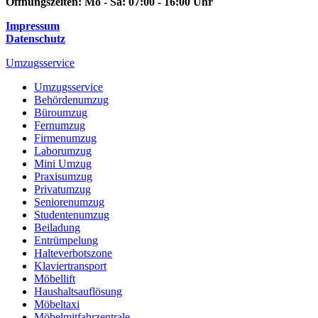
Öffnungszeiten:
Mo - Sa: 07:00 - 16:00 Uhr
Impressum
Datenschutz
Umzugsservice
Umzugsservice
Behördenumzug
Büroumzug
Fernumzug
Firmenumzug
Laborumzug
Mini Umzug
Praxisumzug
Privatumzug
Seniorenumzug
Studentenumzug
Beiladung
Entrümpelung
Halteverbotszone
Klaviertransport
Möbellift
Haushaltsauflösung
Möbeltaxi
Möbelmitfahrzentrale