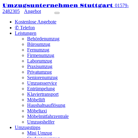
Umzugsunternehmen Stuttgart
01579-
2482305
Angebot
Kostenlose Angebote
✆ Telefon
Leistungen
Behördenumzug
Büroumzug
Fernumzug
Firmenumzug
Laborumzug
Praxisumzug
Privatumzug
Seniorenumzug
Umzugsservice
Entrümpelung
Klaviertransport
Möbellift
Haushaltsauflösung
Möbeltaxi
Möbelmitfahrzentrale
Umzugshelfer
Umzugstipps
Mini Umzug