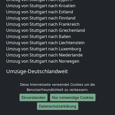
Umzug von Stuttgart nach Kroatien
Umzug von Stuttgart nach Estland
Umzug von Stuttgart nach Finnland
Umzug von Stuttgart nach Frankreich
Umzug von Stuttgart nach Griechenland
Umzug von Stuttgart nach Italien
Umzug von Stuttgart nach Liechtenstein
Umzug von Stuttgart nach Luxemburg
Umzug von Stuttgart nach Niederlande
Umzug von Stuttgart nach Norwegen
Umzüge-Deutschlandweit
Umzug von Stuttgart nach Berlin
Diese Internetseite verwendet Cookies um die
Umzug von Stuttgart nach Hamburg
Benutzerfreundlichkeit zu verbessern.
Umzug von Stuttgart nach München
Umzug von Stuttgart nach Köln
Einverstanden
Nur notwendige Cookies
Umzug von Stuttgart nach Frankfurt am Main
Datenschutzerklärung
Umzug von Stuttgart nach Stuttgart