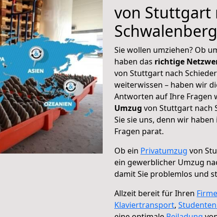
von Stuttgart
Schwalenber
Sie wollen umziehen? Ob um
haben das
richtige Netzw
von Stuttgart nach Schiede
weiterwissen – haben wir di
Antworten auf Ihre Fragen 
Umzug
von Stuttgart nach
Sie sie uns, denn wir haben
Fragen parat.
Ob ein
Privatumzug
von Stu
ein gewerblicher Umzug na
damit Sie problemlos und s
Allzeit bereit für Ihren
Firm
Klaviertransport
,
Studente
eine optimale
Beiladung
von