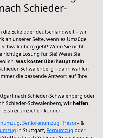
 nach Schieder-
g
 die Ecke oder deutschlandweit – wir
erk
an unserer Seite, wenn es Umzüge
r-Schwalenberg geht! Wenn Sie nicht
e richtige Lösung für Sie! Wenn Sie
wollen,
was kostet überhaupt mein
 Schieder-Schwalenberg – dann wählen
 immer die passende Antwort auf Ihre
ttgart nach Schieder-Schwalenberg oder
ch Schieder-Schwalenberg,
wir helfen
,
tressfrei umziehen können.
enumzug
,
Seniorenumzug
,
Tresor
– &
numzug
in Stuttgart,
Fernumzug
oder
 Stuttgart nach Schieder-Schwalenberg.