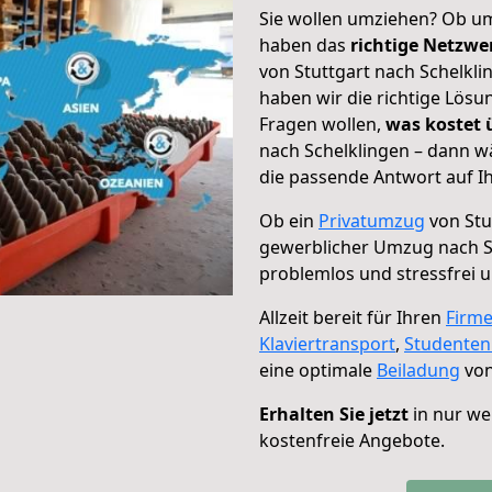
Sie wollen umziehen? Ob um
haben das
richtige Netzw
von Stuttgart nach Schelkli
haben wir die richtige Lösu
Fragen wollen,
was kostet
nach Schelklingen – dann w
die passende Antwort auf Ih
Ob ein
Privatumzug
von Stu
gewerblicher Umzug nach S
problemlos und stressfrei 
Allzeit bereit für Ihren
Firm
Klaviertransport
,
Studente
eine optimale
Beiladung
von
Erhalten Sie jetzt
in nur we
kostenfreie Angebote.