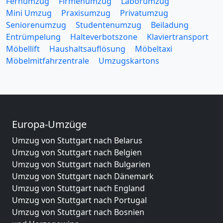
Fernumzug
Firmenumzug
Laborumzug
Mini Umzug
Praxisumzug
Privatumzug
Seniorenumzug
Studentenumzug
Beiladung
Entrümpelung
Halteverbotszone
Klaviertransport
Möbellift
Haushaltsauflösung
Möbeltaxi
Möbelmitfahrzentrale
Umzugskartons
Europa-Umzüge
Umzug von Stuttgart nach Belarus
Umzug von Stuttgart nach Belgien
Umzug von Stuttgart nach Bulgarien
Umzug von Stuttgart nach Dänemark
Umzug von Stuttgart nach England
Umzug von Stuttgart nach Portugal
Umzug von Stuttgart nach Bosnien