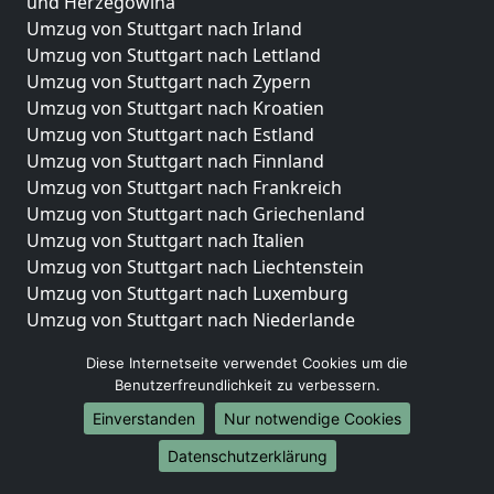
und Herzegowina
Umzug von Stuttgart nach Irland
Umzug von Stuttgart nach Lettland
Umzug von Stuttgart nach Zypern
Umzug von Stuttgart nach Kroatien
Umzug von Stuttgart nach Estland
Umzug von Stuttgart nach Finnland
Umzug von Stuttgart nach Frankreich
Umzug von Stuttgart nach Griechenland
Umzug von Stuttgart nach Italien
Umzug von Stuttgart nach Liechtenstein
Umzug von Stuttgart nach Luxemburg
Umzug von Stuttgart nach Niederlande
Umzug von Stuttgart nach Norwegen
Diese Internetseite verwendet Cookies um die
Umzüge-Deutschlandweit
Benutzerfreundlichkeit zu verbessern.
Einverstanden
Nur notwendige Cookies
Umzug von Stuttgart nach Berlin
Umzug von Stuttgart nach Hamburg
Datenschutzerklärung
Umzug von Stuttgart nach München