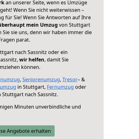
erk
an unserer Seite, wenn es Umzüge
 geht! Wenn Sie nicht weiterwissen –
ng für Sie! Wenn Sie Antworten auf Ihre
 überhaupt mein Umzug
von Stuttgart
 Sie sie uns, denn wir haben immer die
Fragen parat.
ttgart nach Sassnitz oder ein
assnitz,
wir helfen
, damit Sie
umziehen können.
enumzug
,
Seniorenumzug
,
Tresor
– &
numzug
in Stuttgart,
Fernumzug
oder
 Stuttgart nach Sassnitz.
nigen Minuten unverbindliche und
se Angebote erhalten