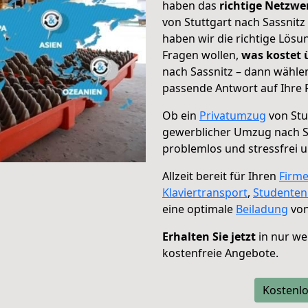
haben das
richtige Netzw
von Stuttgart nach Sassnitz
haben wir die richtige Lösu
Fragen wollen,
was kostet
nach Sassnitz – dann wählen
passende Antwort auf Ihre 
Ob ein
Privatumzug
von Stu
gewerblicher Umzug nach S
problemlos und stressfrei 
Allzeit bereit für Ihren
Firm
Klaviertransport
,
Studente
eine optimale
Beiladung
von
Erhalten Sie jetzt
in nur we
kostenfreie Angebote.
Kostenlo