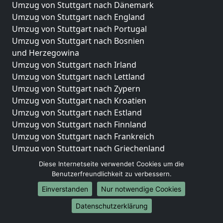
Umzug von Stuttgart nach Dänemark
Umzug von Stuttgart nach England
Umzug von Stuttgart nach Portugal
Umzug von Stuttgart nach Bosnien
und Herzegowina
Umzug von Stuttgart nach Irland
Umzug von Stuttgart nach Lettland
Umzug von Stuttgart nach Zypern
Umzug von Stuttgart nach Kroatien
Umzug von Stuttgart nach Estland
Umzug von Stuttgart nach Finnland
Umzug von Stuttgart nach Frankreich
Umzug von Stuttgart nach Griechenland
Umzug von Stuttgart nach Italien
Diese Internetseite verwendet Cookies um die
Umzug von Stuttgart nach Liechtenstein
Benutzerfreundlichkeit zu verbessern.
Umzug von Stuttgart nach Luxemburg
Einverstanden
Nur notwendige Cookies
Umzug von Stuttgart nach Niederlande
Datenschutzerklärung
Umzug von Stuttgart nach Norwegen