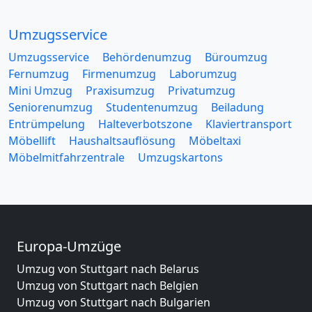
Umzugsservice
Umzugsservice
Behördenumzug
Büroumzug
Fernumzug
Firmenumzug
Laborumzug
Mini Umzug
Praxisumzug
Privatumzug
Seniorenumzug
Studentenumzug
Beiladung
Entrümpelung
Halteverbotszone
Klaviertransport
Möbellift
Haushaltsauflösung
Möbeltaxi
Möbelmitfahrzentrale
Umzugskartons
Europa-Umzüge
Umzug von Stuttgart nach Belarus
Umzug von Stuttgart nach Belgien
Umzug von Stuttgart nach Bulgarien