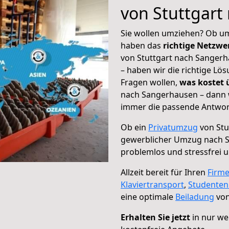
von Stuttgar
Sie wollen umziehen? Ob um
haben das
richtige Netzw
von Stuttgart nach Sangerh
– haben wir die richtige Lö
Fragen wollen,
was kostet
nach Sangerhausen – dann w
immer die passende Antwort
Ob ein
Privatumzug
von Stu
gewerblicher Umzug nach 
problemlos und stressfrei 
Allzeit bereit für Ihren
Firm
Klaviertransport
,
Studente
eine optimale
Beiladung
von
Erhalten Sie jetzt
in nur we