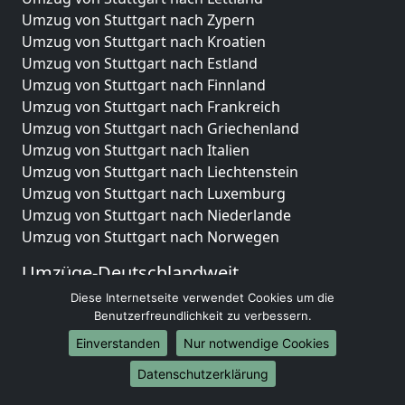
Umzug von Stuttgart nach Zypern
Umzug von Stuttgart nach Kroatien
Umzug von Stuttgart nach Estland
Umzug von Stuttgart nach Finnland
Umzug von Stuttgart nach Frankreich
Umzug von Stuttgart nach Griechenland
Umzug von Stuttgart nach Italien
Umzug von Stuttgart nach Liechtenstein
Umzug von Stuttgart nach Luxemburg
Umzug von Stuttgart nach Niederlande
Umzug von Stuttgart nach Norwegen
Umzüge-Deutschlandweit
Diese Internetseite verwendet Cookies um die
Umzug von Stuttgart nach Berlin
Benutzerfreundlichkeit zu verbessern.
Umzug von Stuttgart nach Hamburg
Umzug von Stuttgart nach München
Einverstanden
Nur notwendige Cookies
Umzug von Stuttgart nach Köln
Datenschutzerklärung
Umzug von Stuttgart nach Frankfurt am Main