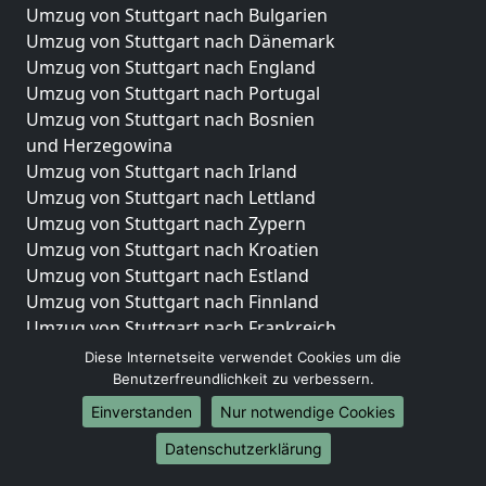
Umzug von Stuttgart nach Bulgarien
Umzug von Stuttgart nach Dänemark
Umzug von Stuttgart nach England
Umzug von Stuttgart nach Portugal
Umzug von Stuttgart nach Bosnien
und Herzegowina
Umzug von Stuttgart nach Irland
Umzug von Stuttgart nach Lettland
Umzug von Stuttgart nach Zypern
Umzug von Stuttgart nach Kroatien
Umzug von Stuttgart nach Estland
Umzug von Stuttgart nach Finnland
Umzug von Stuttgart nach Frankreich
Umzug von Stuttgart nach Griechenland
Diese Internetseite verwendet Cookies um die
Umzug von Stuttgart nach Italien
Benutzerfreundlichkeit zu verbessern.
Umzug von Stuttgart nach Liechtenstein
Einverstanden
Nur notwendige Cookies
Umzug von Stuttgart nach Luxemburg
Datenschutzerklärung
Umzug von Stuttgart nach Niederlande
Umzug von Stuttgart nach Norwegen