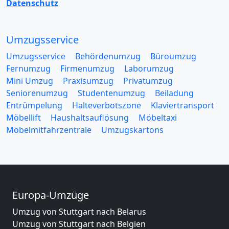
Datenschutz
Umzugsservice
Umzugsservice
Behördenumzug
Büroumzug
Fernumzug
Firmenumzug
Laborumzug
Mini Umzug
Praxisumzug
Privatumzug
Seniorenumzug
Studentenumzug
Beiladung
Entrümpelung
Halteverbotszone
Klaviertransport
Möbellift
Haushaltsauflösung
Möbeltaxi
Möbelmitfahrzentrale
Umzugskartons
Europa-Umzüge
Umzug von Stuttgart nach Belarus
Umzug von Stuttgart nach Belgien