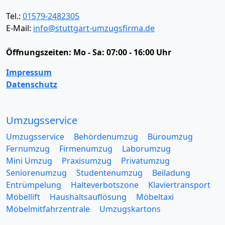
Tel.:
01579-2482305
E-Mail:
info@stuttgart-umzugsfirma.de
Öffnungszeiten:
Mo - Sa: 07:00 - 16:00 Uhr
Impressum
Datenschutz
Umzugsservice
Umzugsservice
Behördenumzug
Büroumzug
Fernumzug
Firmenumzug
Laborumzug
Mini Umzug
Praxisumzug
Privatumzug
Seniorenumzug
Studentenumzug
Beiladung
Entrümpelung
Halteverbotszone
Klaviertransport
Möbellift
Haushaltsauflösung
Möbeltaxi
Möbelmitfahrzentrale
Umzugskartons