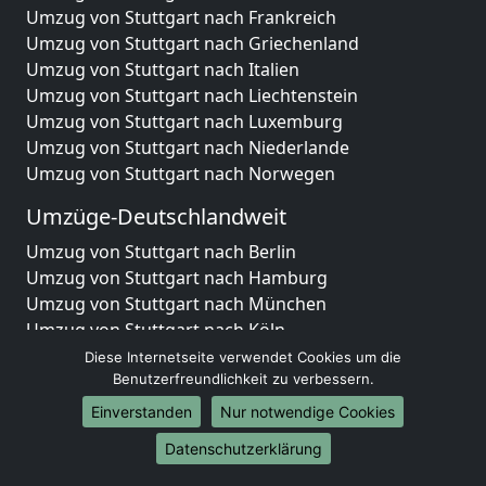
Umzug von Stuttgart nach Frankreich
Umzug von Stuttgart nach Griechenland
Umzug von Stuttgart nach Italien
Umzug von Stuttgart nach Liechtenstein
Umzug von Stuttgart nach Luxemburg
Umzug von Stuttgart nach Niederlande
Umzug von Stuttgart nach Norwegen
Umzüge-Deutschlandweit
Umzug von Stuttgart nach Berlin
Umzug von Stuttgart nach Hamburg
Umzug von Stuttgart nach München
Umzug von Stuttgart nach Köln
Umzug von Stuttgart nach Frankfurt am Main
Diese Internetseite verwendet Cookies um die
Umzug von Stuttgart nach Stuttgart
Benutzerfreundlichkeit zu verbessern.
Umzug von Stuttgart nach Düsseldorf
Einverstanden
Nur notwendige Cookies
Umzug von Stuttgart nach Leipzig
Datenschutzerklärung
Umzug von Stuttgart nach Dortmund
Umzug von Stuttgart nach Essen