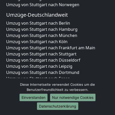
Umzug von Stuttgart nach Norwegen
Umzüge-Deutschlandweit
Umzug von Stuttgart nach Berlin
Umzug von Stuttgart nach Hamburg
Umzug von Stuttgart nach München
Umzug von Stuttgart nach Köln
Umzug von Stuttgart nach Frankfurt am Main
Umzug von Stuttgart nach Stuttgart
Umzug von Stuttgart nach Düsseldorf
Umzug von Stuttgart nach Leipzig
Umzug von Stuttgart nach Dortmund
Umzug von Stuttgart nach Essen
Umzug von Stuttgart nach Bremen
Diese Internetseite verwendet Cookies um die
Benutzerfreundlichkeit zu verbessern.
Umzug von Stuttgart nach Dresden
Umzug von Stuttgart nach Hannover
Einverstanden
Nur notwendige Cookies
Umzug von Stuttgart nach Nürnberg
Datenschutzerklärung
Umzug von Stuttgart nach Duisburg