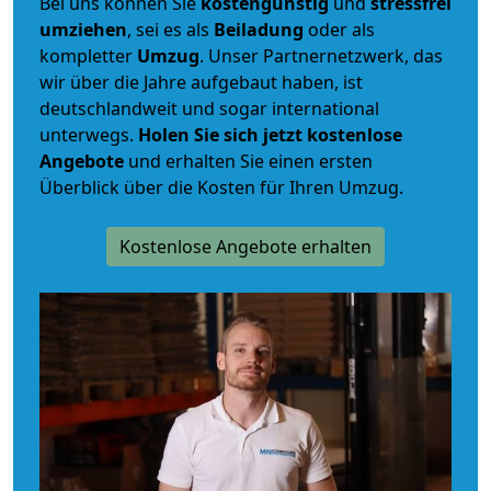
Bei uns können Sie
kostengünstig
und
stressfrei
umziehen
, sei es als
Beiladung
oder als
kompletter
Umzug
. Unser Partnernetzwerk, das
wir über die Jahre aufgebaut haben, ist
deutschlandweit und sogar international
unterwegs.
Holen Sie sich jetzt kostenlose
Angebote
und erhalten Sie einen ersten
Überblick über die Kosten für Ihren Umzug.
Kostenlose Angebote erhalten