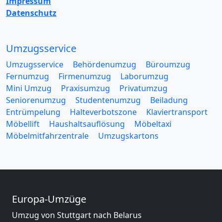
Impressum
Datenschutz
Umzugsservice
Umzugsservice
Behördenumzug
Büroumzug
Fernumzug
Firmenumzug
Laborumzug
Mini Umzug
Praxisumzug
Privatumzug
Seniorenumzug
Studentenumzug
Beiladung
Entrümpelung
Halteverbotszone
Klaviertransport
Möbellift
Haushaltsauflösung
Möbeltaxi
Möbelmitfahrzentrale
Umzugskartons
Europa-Umzüge
Umzug von Stuttgart nach Belarus