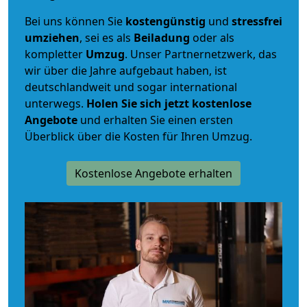
Bei uns können Sie
kostengünstig
und
stressfrei
umziehen
, sei es als
Beiladung
oder als
kompletter
Umzug
. Unser Partnernetzwerk, das
wir über die Jahre aufgebaut haben, ist
deutschlandweit und sogar international
unterwegs.
Holen Sie sich jetzt kostenlose
Angebote
und erhalten Sie einen ersten
Überblick über die Kosten für Ihren Umzug.
Kostenlose Angebote erhalten