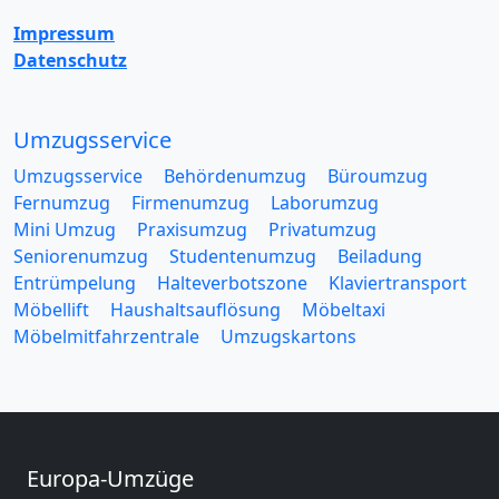
Impressum
Datenschutz
Umzugsservice
Umzugsservice
Behördenumzug
Büroumzug
Fernumzug
Firmenumzug
Laborumzug
Mini Umzug
Praxisumzug
Privatumzug
Seniorenumzug
Studentenumzug
Beiladung
Entrümpelung
Halteverbotszone
Klaviertransport
Möbellift
Haushaltsauflösung
Möbeltaxi
Möbelmitfahrzentrale
Umzugskartons
Europa-Umzüge