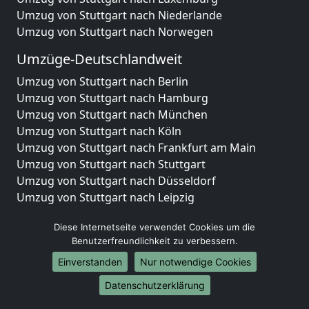
Umzug von Stuttgart nach Niederlande
Umzug von Stuttgart nach Norwegen
Umzüge-Deutschlandweit
Umzug von Stuttgart nach Berlin
Umzug von Stuttgart nach Hamburg
Umzug von Stuttgart nach München
Umzug von Stuttgart nach Köln
Umzug von Stuttgart nach Frankfurt am Main
Umzug von Stuttgart nach Stuttgart
Umzug von Stuttgart nach Düsseldorf
Umzug von Stuttgart nach Leipzig
Umzug von Stuttgart nach Dortmund
Diese Internetseite verwendet Cookies um die
Umzug von Stuttgart nach Essen
Benutzerfreundlichkeit zu verbessern.
Umzug von Stuttgart nach Bremen
Umzug von Stuttgart nach Dresden
Einverstanden
Nur notwendige Cookies
Umzug von Stuttgart nach Hannover
Datenschutzerklärung
Umzug von Stuttgart nach Nürnberg