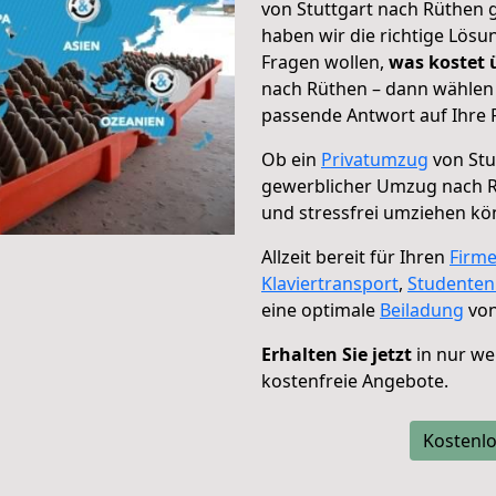
von Stuttgart nach Rüthen g
haben wir die richtige Lösu
Fragen wollen,
was kostet
nach Rüthen – dann wählen 
passende Antwort auf Ihre 
Ob ein
Privatumzug
von Stu
gewerblicher Umzug nach 
und stressfrei umziehen kö
Allzeit bereit für Ihren
Firm
Klaviertransport
,
Studente
eine optimale
Beiladung
von
Erhalten Sie jetzt
in nur we
kostenfreie Angebote.
Kostenlo