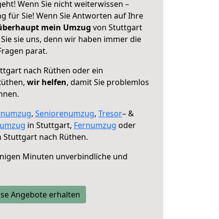
eht! Wenn Sie nicht weiterwissen –
ng für Sie! Wenn Sie Antworten auf Ihre
 überhaupt mein Umzug
von Stuttgart
Sie sie uns, denn wir haben immer die
Fragen parat.
ttgart nach Rüthen oder ein
Rüthen,
wir helfen
, damit Sie problemlos
nnen.
enumzug
,
Seniorenumzug
,
Tresor
– &
numzug
in Stuttgart,
Fernumzug
oder
 Stuttgart nach Rüthen.
nigen Minuten unverbindliche und
se Angebote erhalten