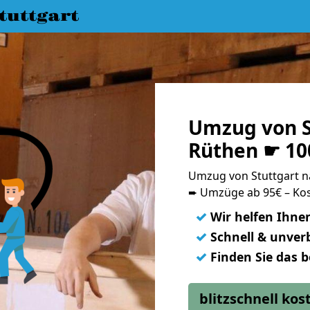
uttgart
Umzug von S
Rüthen ☛ 10
Umzug von Stuttgart 
➨ Umzüge ab 95€ – Kos
✓
Wir helfen Ihne
✓
Schnell & unverb
✓
Finden Sie das 
blitzschnell ko