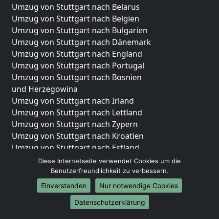
Umzug von Stuttgart nach Belarus
Umzug von Stuttgart nach Belgien
Umzug von Stuttgart nach Bulgarien
Umzug von Stuttgart nach Dänemark
Umzug von Stuttgart nach England
Umzug von Stuttgart nach Portugal
Umzug von Stuttgart nach Bosnien
und Herzegowina
Umzug von Stuttgart nach Irland
Umzug von Stuttgart nach Lettland
Umzug von Stuttgart nach Zypern
Umzug von Stuttgart nach Kroatien
Umzug von Stuttgart nach Estland
Umzug von Stuttgart nach Finnland
Diese Internetseite verwendet Cookies um die
Umzug von Stuttgart nach Frankreich
Benutzerfreundlichkeit zu verbessern.
Umzug von Stuttgart nach Griechenland
Einverstanden
Nur notwendige Cookies
Umzug von Stuttgart nach Italien
Datenschutzerklärung
Umzug von Stuttgart nach Liechtenstein
Umzug von Stuttgart nach Luxemburg