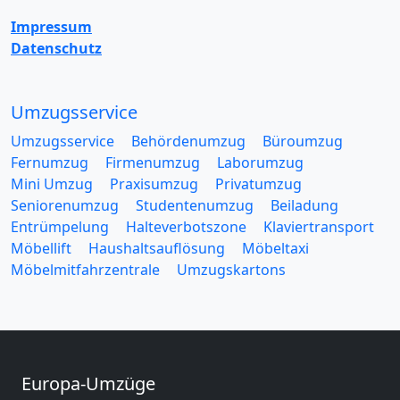
Impressum
Datenschutz
Umzugsservice
Umzugsservice
Behördenumzug
Büroumzug
Fernumzug
Firmenumzug
Laborumzug
Mini Umzug
Praxisumzug
Privatumzug
Seniorenumzug
Studentenumzug
Beiladung
Entrümpelung
Halteverbotszone
Klaviertransport
Möbellift
Haushaltsauflösung
Möbeltaxi
Möbelmitfahrzentrale
Umzugskartons
Europa-Umzüge