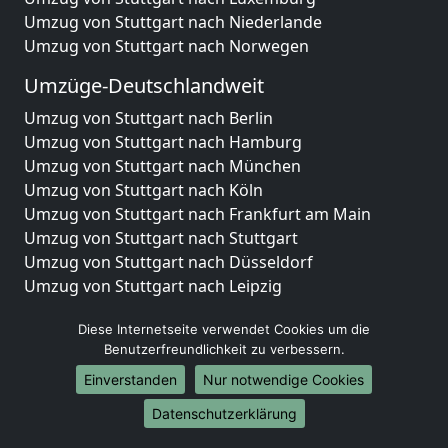
Umzug von Stuttgart nach Niederlande
Umzug von Stuttgart nach Norwegen
Umzüge-Deutschlandweit
Umzug von Stuttgart nach Berlin
Umzug von Stuttgart nach Hamburg
Umzug von Stuttgart nach München
Umzug von Stuttgart nach Köln
Umzug von Stuttgart nach Frankfurt am Main
Umzug von Stuttgart nach Stuttgart
Umzug von Stuttgart nach Düsseldorf
Umzug von Stuttgart nach Leipzig
Umzug von Stuttgart nach Dortmund
Diese Internetseite verwendet Cookies um die
Umzug von Stuttgart nach Essen
Benutzerfreundlichkeit zu verbessern.
Umzug von Stuttgart nach Bremen
Umzug von Stuttgart nach Dresden
Einverstanden
Nur notwendige Cookies
Umzug von Stuttgart nach Hannover
Datenschutzerklärung
Umzug von Stuttgart nach Nürnberg