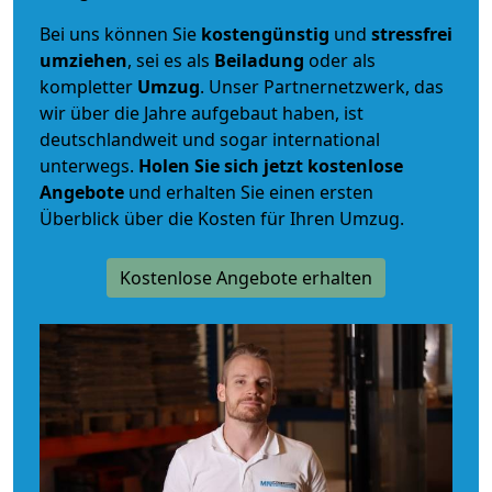
Bei uns können Sie
kostengünstig
und
stressfrei
umziehen
, sei es als
Beiladung
oder als
kompletter
Umzug
. Unser Partnernetzwerk, das
wir über die Jahre aufgebaut haben, ist
deutschlandweit und sogar international
unterwegs.
Holen Sie sich jetzt kostenlose
Angebote
und erhalten Sie einen ersten
Überblick über die Kosten für Ihren Umzug.
Kostenlose Angebote erhalten