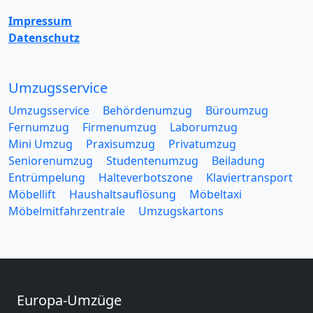
Impressum
Datenschutz
Umzugsservice
Umzugsservice
Behördenumzug
Büroumzug
Fernumzug
Firmenumzug
Laborumzug
Mini Umzug
Praxisumzug
Privatumzug
Seniorenumzug
Studentenumzug
Beiladung
Entrümpelung
Halteverbotszone
Klaviertransport
Möbellift
Haushaltsauflösung
Möbeltaxi
Möbelmitfahrzentrale
Umzugskartons
Europa-Umzüge