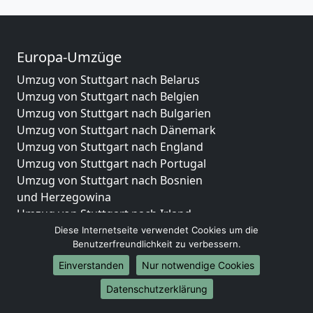
Europa-Umzüge
Umzug von Stuttgart nach Belarus
Umzug von Stuttgart nach Belgien
Umzug von Stuttgart nach Bulgarien
Umzug von Stuttgart nach Dänemark
Umzug von Stuttgart nach England
Umzug von Stuttgart nach Portugal
Umzug von Stuttgart nach Bosnien
und Herzegowina
Umzug von Stuttgart nach Irland
Umzug von Stuttgart nach Lettland
Diese Internetseite verwendet Cookies um die
Benutzerfreundlichkeit zu verbessern.
Umzug von Stuttgart nach Zypern
Umzug von Stuttgart nach Kroatien
Einverstanden
Nur notwendige Cookies
Umzug von Stuttgart nach Estland
Datenschutzerklärung
Umzug von Stuttgart nach Finnland