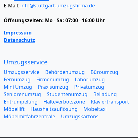
E-Mail:
info@stuttgart-umzugsfirma.de
Öffnungszeiten:
Mo - Sa: 07:00 - 16:00 Uhr
Impressum
Datenschutz
Umzugsservice
Umzugsservice
Behördenumzug
Büroumzug
Fernumzug
Firmenumzug
Laborumzug
Mini Umzug
Praxisumzug
Privatumzug
Seniorenumzug
Studentenumzug
Beiladung
Entrümpelung
Halteverbotszone
Klaviertransport
Möbellift
Haushaltsauflösung
Möbeltaxi
Möbelmitfahrzentrale
Umzugskartons