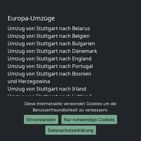
Europa-Umzüge
Umzug von Stuttgart nach Belarus
Umzug von Stuttgart nach Belgien
Umzug von Stuttgart nach Bulgarien
Umzug von Stuttgart nach Dänemark
Umzug von Stuttgart nach England
Umzug von Stuttgart nach Portugal
Umzug von Stuttgart nach Bosnien
und Herzegowina
Umzug von Stuttgart nach Irland
Umzug von Stuttgart nach Lettland
Umzug von Stuttgart nach Zypern
Diese Internetseite verwendet Cookies um die
Benutzerfreundlichkeit zu verbessern.
Umzug von Stuttgart nach Kroatien
Umzug von Stuttgart nach Estland
Einverstanden
Nur notwendige Cookies
Umzug von Stuttgart nach Finnland
Datenschutzerklärung
Umzug von Stuttgart nach Frankreich