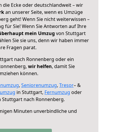
 die Ecke oder deutschlandweit – wir
erk
an unserer Seite, wenn es Umzüge
erg geht! Wenn Sie nicht weiterwissen –
ng für Sie! Wenn Sie Antworten auf Ihre
 überhaupt mein Umzug
von Stuttgart
hlen Sie sie uns, denn wir haben immer
re Fragen parat.
ttgart nach Ronnenberg oder ein
Ronnenberg,
wir helfen
, damit Sie
umziehen können.
enumzug
,
Seniorenumzug
,
Tresor
– &
numzug
in Stuttgart,
Fernumzug
oder
 Stuttgart nach Ronnenberg.
nigen Minuten unverbindliche und