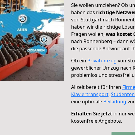
Sie wollen umziehen? Ob um
haben das
richtige Netzw
von Stuttgart nach Ronnenb
haben wir die richtige Lösu
Fragen wollen,
was kostet
nach Ronnenberg – dann wä
die passende Antwort auf Ih
Ob ein
Privatumzug
von Stu
gewerblicher Umzug nach 
problemlos und stressfrei 
Allzeit bereit für Ihren
Firm
Klaviertransport
,
Studente
eine optimale
Beiladung
von
Erhalten Sie jetzt
in nur we
kostenfreie Angebote.