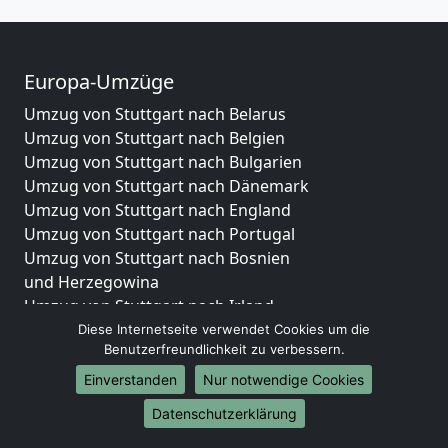
Europa-Umzüge
Umzug von Stuttgart nach Belarus
Umzug von Stuttgart nach Belgien
Umzug von Stuttgart nach Bulgarien
Umzug von Stuttgart nach Dänemark
Umzug von Stuttgart nach England
Umzug von Stuttgart nach Portugal
Umzug von Stuttgart nach Bosnien
und Herzegowina
Umzug von Stuttgart nach Irland
Umzug von Stuttgart nach Lettland
Diese Internetseite verwendet Cookies um die
Benutzerfreundlichkeit zu verbessern.
Umzug von Stuttgart nach Zypern
Umzug von Stuttgart nach Kroatien
Einverstanden
Nur notwendige Cookies
Umzug von Stuttgart nach Estland
Datenschutzerklärung
Umzug von Stuttgart nach Finnland