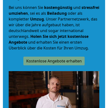
Bei uns können Sie
kostengünstig
und
stressfrei
umziehen
, sei es als
Beiladung
oder als
kompletter
Umzug
. Unser Partnernetzwerk, das
wir über die Jahre aufgebaut haben, ist
deutschlandweit und sogar international
unterwegs.
Holen Sie sich jetzt kostenlose
Angebote
und erhalten Sie einen ersten
Überblick über die Kosten für Ihren Umzug.
Kostenlose Angebote erhalten