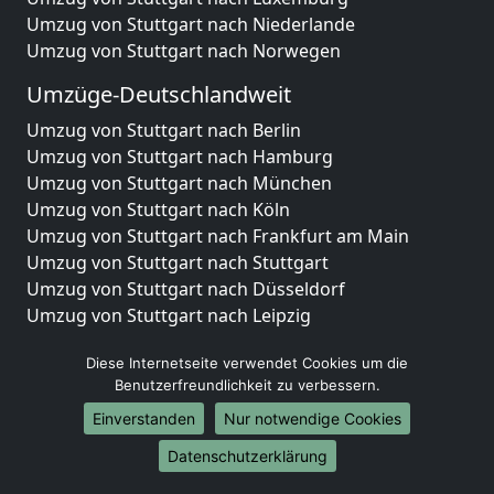
Umzug von Stuttgart nach Niederlande
Umzug von Stuttgart nach Norwegen
Umzüge-Deutschlandweit
Umzug von Stuttgart nach Berlin
Umzug von Stuttgart nach Hamburg
Umzug von Stuttgart nach München
Umzug von Stuttgart nach Köln
Umzug von Stuttgart nach Frankfurt am Main
Umzug von Stuttgart nach Stuttgart
Umzug von Stuttgart nach Düsseldorf
Umzug von Stuttgart nach Leipzig
Umzug von Stuttgart nach Dortmund
Diese Internetseite verwendet Cookies um die
Umzug von Stuttgart nach Essen
Benutzerfreundlichkeit zu verbessern.
Umzug von Stuttgart nach Bremen
Umzug von Stuttgart nach Dresden
Einverstanden
Nur notwendige Cookies
Umzug von Stuttgart nach Hannover
Datenschutzerklärung
Umzug von Stuttgart nach Nürnberg