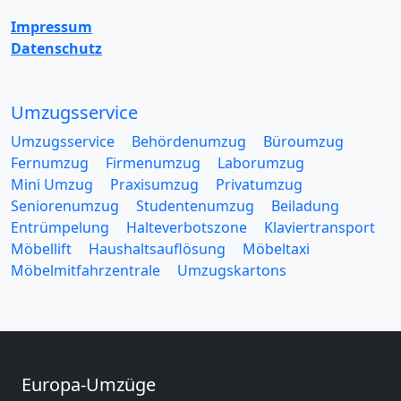
Impressum
Datenschutz
Umzugsservice
Umzugsservice
Behördenumzug
Büroumzug
Fernumzug
Firmenumzug
Laborumzug
Mini Umzug
Praxisumzug
Privatumzug
Seniorenumzug
Studentenumzug
Beiladung
Entrümpelung
Halteverbotszone
Klaviertransport
Möbellift
Haushaltsauflösung
Möbeltaxi
Möbelmitfahrzentrale
Umzugskartons
Europa-Umzüge