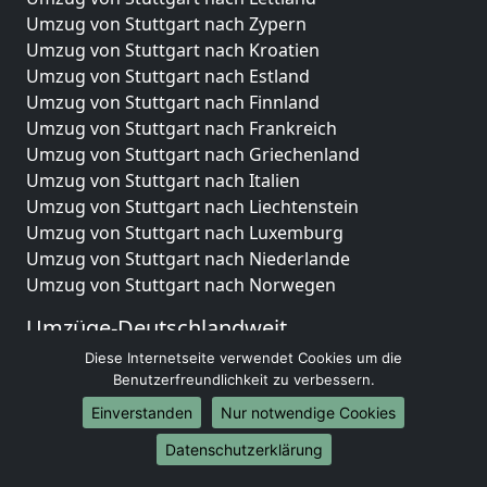
Umzug von Stuttgart nach Zypern
Umzug von Stuttgart nach Kroatien
Umzug von Stuttgart nach Estland
Umzug von Stuttgart nach Finnland
Umzug von Stuttgart nach Frankreich
Umzug von Stuttgart nach Griechenland
Umzug von Stuttgart nach Italien
Umzug von Stuttgart nach Liechtenstein
Umzug von Stuttgart nach Luxemburg
Umzug von Stuttgart nach Niederlande
Umzug von Stuttgart nach Norwegen
Umzüge-Deutschlandweit
Diese Internetseite verwendet Cookies um die
Umzug von Stuttgart nach Berlin
Benutzerfreundlichkeit zu verbessern.
Umzug von Stuttgart nach Hamburg
Umzug von Stuttgart nach München
Einverstanden
Nur notwendige Cookies
Umzug von Stuttgart nach Köln
Datenschutzerklärung
Umzug von Stuttgart nach Frankfurt am Main