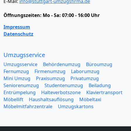
E-Mail:
info@stuttgart-umzugsfirma.de
Öffnungszeiten:
Mo - Sa: 07:00 - 16:00 Uhr
Impressum
Datenschutz
Umzugsservice
Umzugsservice
Behördenumzug
Büroumzug
Fernumzug
Firmenumzug
Laborumzug
Mini Umzug
Praxisumzug
Privatumzug
Seniorenumzug
Studentenumzug
Beiladung
Entrümpelung
Halteverbotszone
Klaviertransport
Möbellift
Haushaltsauflösung
Möbeltaxi
Möbelmitfahrzentrale
Umzugskartons