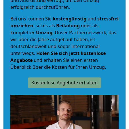
und Ausrüstung verfügt, um den Umzug
erfolgreich durchzuführen.
Bei uns können Sie
kostengünstig
und
stressfrei
umziehen
, sei es als
Beiladung
oder als
kompletter
Umzug
. Unser Partnernetzwerk, das
wir über die Jahre aufgebaut haben, ist
deutschlandweit und sogar international
unterwegs.
Holen Sie sich jetzt kostenlose
Angebote
und erhalten Sie einen ersten
Überblick über die Kosten für Ihren Umzug.
Kostenlose Angebote erhalten