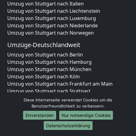
Umzug von Stuttgart nach Italien
Umzug von Stuttgart nach Liechtenstein
Umzug von Stuttgart nach Luxemburg
Umzug von Stuttgart nach Niederlande
Umzug von Stuttgart nach Norwegen
Umzüge-Deutschlandweit
Umzug von Stuttgart nach Berlin
Umzug von Stuttgart nach Hamburg
Umzug von Stuttgart nach München
Umzug von Stuttgart nach Köln
Umzug von Stuttgart nach Frankfurt am Main
Umzug von Stuttgart nach Stuttgart
Umzug von Stuttgart nach Düsseldorf
Diese Internetseite verwendet Cookies um die
Umzug von Stuttgart nach Leipzig
Benutzerfreundlichkeit zu verbessern.
Umzug von Stuttgart nach Dortmund
Einverstanden
Nur notwendige Cookies
Umzug von Stuttgart nach Essen
Datenschutzerklärung
Umzug von Stuttgart nach Bremen
Umzug von Stuttgart nach Dresden