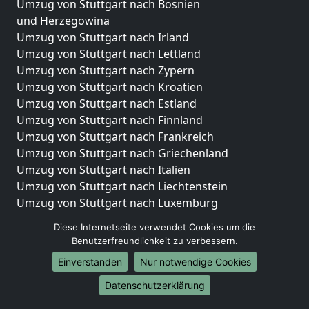
Umzug von Stuttgart nach Bosnien
und Herzegowina
Umzug von Stuttgart nach Irland
Umzug von Stuttgart nach Lettland
Umzug von Stuttgart nach Zypern
Umzug von Stuttgart nach Kroatien
Umzug von Stuttgart nach Estland
Umzug von Stuttgart nach Finnland
Umzug von Stuttgart nach Frankreich
Umzug von Stuttgart nach Griechenland
Umzug von Stuttgart nach Italien
Umzug von Stuttgart nach Liechtenstein
Umzug von Stuttgart nach Luxemburg
Umzug von Stuttgart nach Niederlande
Diese Internetseite verwendet Cookies um die
Umzug von Stuttgart nach Norwegen
Benutzerfreundlichkeit zu verbessern.
Umzüge-Deutschlandweit
Einverstanden
Nur notwendige Cookies
Umzug von Stuttgart nach Berlin
Datenschutzerklärung
Umzug von Stuttgart nach Hamburg