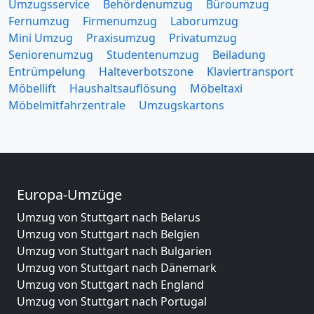
Umzugsservice
Behördenumzug
Büroumzug
Fernumzug
Firmenumzug
Laborumzug
Mini Umzug
Praxisumzug
Privatumzug
Seniorenumzug
Studentenumzug
Beiladung
Entrümpelung
Halteverbotszone
Klaviertransport
Möbellift
Haushaltsauflösung
Möbeltaxi
Möbelmitfahrzentrale
Umzugskartons
Europa-Umzüge
Umzug von Stuttgart nach Belarus
Umzug von Stuttgart nach Belgien
Umzug von Stuttgart nach Bulgarien
Umzug von Stuttgart nach Dänemark
Umzug von Stuttgart nach England
Umzug von Stuttgart nach Portugal