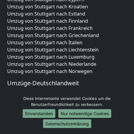
Umzug von Stuttgart nach Kroatien
Umzug von Stuttgart nach Estland
Umzug von Stuttgart nach Finnland
Umzug von Stuttgart nach Frankreich
Umzug von Stuttgart nach Griechenland
Umzug von Stuttgart nach Italien
Umzug von Stuttgart nach Liechtenstein
Umzug von Stuttgart nach Luxemburg
Umzug von Stuttgart nach Niederlande
Umzug von Stuttgart nach Norwegen
Umzüge-Deutschlandweit
Umzug von Stuttgart nach Berlin
Diese Internetseite verwendet Cookies um die
Umzug von Stuttgart nach Hamburg
Benutzerfreundlichkeit zu verbessern.
Umzug von Stuttgart nach München
Umzug von Stuttgart nach Köln
Einverstanden
Nur notwendige Cookies
Umzug von Stuttgart nach Frankfurt am Main
Datenschutzerklärung
Umzug von Stuttgart nach Stuttgart