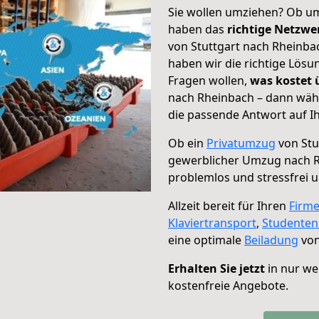
Sie wollen umziehen? Ob um
haben das
richtige Netzw
von Stuttgart nach Rheinbac
haben wir die richtige Lösu
Fragen wollen,
was kostet
nach Rheinbach – dann wähl
die passende Antwort auf Ih
Ob ein
Privatumzug
von Stu
gewerblicher Umzug nach 
problemlos und stressfrei 
Allzeit bereit für Ihren
Firm
Klaviertransport
,
Studente
eine optimale
Beiladung
von
Erhalten Sie jetzt
in nur we
kostenfreie Angebote.