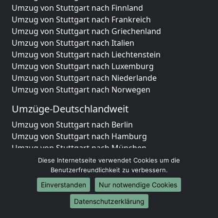
Umzug von Stuttgart nach Finnland
Umzug von Stuttgart nach Frankreich
Umzug von Stuttgart nach Griechenland
Umzug von Stuttgart nach Italien
Umzug von Stuttgart nach Liechtenstein
Umzug von Stuttgart nach Luxemburg
Umzug von Stuttgart nach Niederlande
Umzug von Stuttgart nach Norwegen
Umzüge-Deutschlandweit
Umzug von Stuttgart nach Berlin
Umzug von Stuttgart nach Hamburg
Umzug von Stuttgart nach München
Umzug von Stuttgart nach Köln
Diese Internetseite verwendet Cookies um die
Umzug von Stuttgart nach Frankfurt am Main
Benutzerfreundlichkeit zu verbessern.
Umzug von Stuttgart nach Stuttgart
Einverstanden
Nur notwendige Cookies
Umzug von Stuttgart nach Düsseldorf
Datenschutzerklärung
Umzug von Stuttgart nach Leipzig
Umzug von Stuttgart nach Dortmund