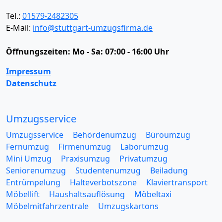
Tel.:
01579-2482305
E-Mail:
info@stuttgart-umzugsfirma.de
Öffnungszeiten:
Mo - Sa: 07:00 - 16:00 Uhr
Impressum
Datenschutz
Umzugsservice
Umzugsservice
Behördenumzug
Büroumzug
Fernumzug
Firmenumzug
Laborumzug
Mini Umzug
Praxisumzug
Privatumzug
Seniorenumzug
Studentenumzug
Beiladung
Entrümpelung
Halteverbotszone
Klaviertransport
Möbellift
Haushaltsauflösung
Möbeltaxi
Möbelmitfahrzentrale
Umzugskartons