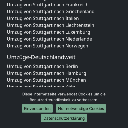
Umzug von Stuttgart nach Frankreich
Umzug von Stuttgart nach Griechenland
Umzug von Stuttgart nach Italien
Umzug von Stuttgart nach Liechtenstein
Umzug von Stuttgart nach Luxemburg
Umzug von Stuttgart nach Niederlande
Umzug von Stuttgart nach Norwegen
Umzüge-Deutschlandweit
Umzug von Stuttgart nach Berlin
Umzug von Stuttgart nach Hamburg
Umzug von Stuttgart nach München
Umzug von Stuttgart nach Köln
Umzug von Stuttgart nach Frankfurt am Main
Diese Internetseite verwendet Cookies um die
Umzug von Stuttgart nach Stuttgart
Benutzerfreundlichkeit zu verbessern.
Umzug von Stuttgart nach Düsseldorf
Einverstanden
Nur notwendige Cookies
Umzug von Stuttgart nach Leipzig
Datenschutzerklärung
Umzug von Stuttgart nach Dortmund
Umzug von Stuttgart nach Essen