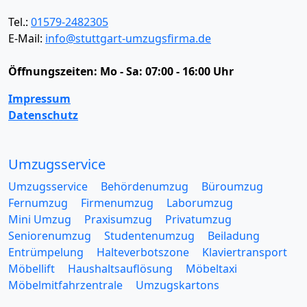
Tel.:
01579-2482305
E-Mail:
info@stuttgart-umzugsfirma.de
Öffnungszeiten:
Mo - Sa: 07:00 - 16:00 Uhr
Impressum
Datenschutz
Umzugsservice
Umzugsservice
Behördenumzug
Büroumzug
Fernumzug
Firmenumzug
Laborumzug
Mini Umzug
Praxisumzug
Privatumzug
Seniorenumzug
Studentenumzug
Beiladung
Entrümpelung
Halteverbotszone
Klaviertransport
Möbellift
Haushaltsauflösung
Möbeltaxi
Möbelmitfahrzentrale
Umzugskartons