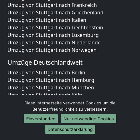
Umzug von Stuttgart nach Frankreich
Umzug von Stuttgart nach Griechenland
Umzug von Stuttgart nach Italien
Umzug von Stuttgart nach Liechtenstein
Umzug von Stuttgart nach Luxemburg
Umzug von Stuttgart nach Niederlande
Umzug von Stuttgart nach Norwegen
Umzüge-Deutschlandweit
Umzug von Stuttgart nach Berlin
Umzug von Stuttgart nach Hamburg
Umzug von Stuttgart nach München
Umzug von Stuttgart nach Köln
Umzug von Stuttgart nach Frankfurt am Main
Diese Internetseite verwendet Cookies um die
Umzug von Stuttgart nach Stuttgart
Benutzerfreundlichkeit zu verbessern.
Umzug von Stuttgart nach Düsseldorf
Einverstanden
Nur notwendige Cookies
Umzug von Stuttgart nach Leipzig
Datenschutzerklärung
Umzug von Stuttgart nach Dortmund
Umzug von Stuttgart nach Essen