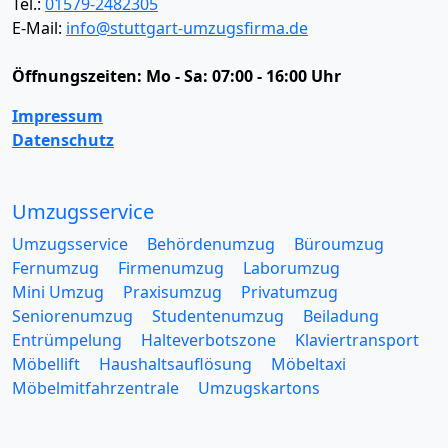
Tel.:
01579-2482305
E-Mail:
info@stuttgart-umzugsfirma.de
Öffnungszeiten:
Mo - Sa: 07:00 - 16:00 Uhr
Impressum
Datenschutz
Umzugsservice
Umzugsservice
Behördenumzug
Büroumzug
Fernumzug
Firmenumzug
Laborumzug
Mini Umzug
Praxisumzug
Privatumzug
Seniorenumzug
Studentenumzug
Beiladung
Entrümpelung
Halteverbotszone
Klaviertransport
Möbellift
Haushaltsauflösung
Möbeltaxi
Möbelmitfahrzentrale
Umzugskartons