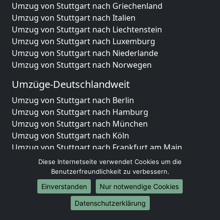
Umzug von Stuttgart nach Griechenland
Umzug von Stuttgart nach Italien
Umzug von Stuttgart nach Liechtenstein
Umzug von Stuttgart nach Luxemburg
Umzug von Stuttgart nach Niederlande
Umzug von Stuttgart nach Norwegen
Umzüge-Deutschlandweit
Umzug von Stuttgart nach Berlin
Umzug von Stuttgart nach Hamburg
Umzug von Stuttgart nach München
Umzug von Stuttgart nach Köln
Umzug von Stuttgart nach Frankfurt am Main
Umzug von Stuttgart nach Stuttgart
Diese Internetseite verwendet Cookies um die
Umzug von Stuttgart nach Düsseldorf
Benutzerfreundlichkeit zu verbessern.
Umzug von Stuttgart nach Leipzig
Einverstanden
Nur notwendige Cookies
Umzug von Stuttgart nach Dortmund
Datenschutzerklärung
Umzug von Stuttgart nach Essen
Umzug von Stuttgart nach Bremen