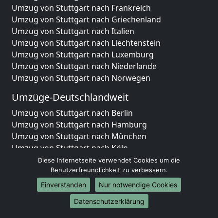
Umzug von Stuttgart nach Frankreich
Umzug von Stuttgart nach Griechenland
Umzug von Stuttgart nach Italien
Umzug von Stuttgart nach Liechtenstein
Umzug von Stuttgart nach Luxemburg
Umzug von Stuttgart nach Niederlande
Umzug von Stuttgart nach Norwegen
Umzüge-Deutschlandweit
Umzug von Stuttgart nach Berlin
Umzug von Stuttgart nach Hamburg
Umzug von Stuttgart nach München
Umzug von Stuttgart nach Köln
Umzug von Stuttgart nach Frankfurt am Main
Diese Internetseite verwendet Cookies um die
Umzug von Stuttgart nach Stuttgart
Benutzerfreundlichkeit zu verbessern.
Umzug von Stuttgart nach Düsseldorf
Einverstanden
Nur notwendige Cookies
Umzug von Stuttgart nach Leipzig
Datenschutzerklärung
Umzug von Stuttgart nach Dortmund
Umzug von Stuttgart nach Essen