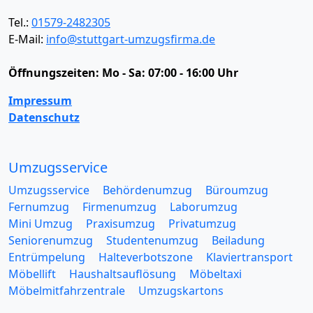
Tel.:
01579-2482305
E-Mail:
info@stuttgart-umzugsfirma.de
Öffnungszeiten:
Mo - Sa: 07:00 - 16:00 Uhr
Impressum
Datenschutz
Umzugsservice
Umzugsservice
Behördenumzug
Büroumzug
Fernumzug
Firmenumzug
Laborumzug
Mini Umzug
Praxisumzug
Privatumzug
Seniorenumzug
Studentenumzug
Beiladung
Entrümpelung
Halteverbotszone
Klaviertransport
Möbellift
Haushaltsauflösung
Möbeltaxi
Möbelmitfahrzentrale
Umzugskartons