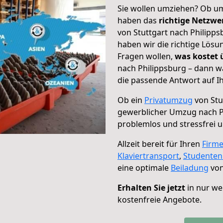
Sie wollen umziehen? Ob um
haben das
richtige Netzw
von Stuttgart nach Philipps
haben wir die richtige Lösu
Fragen wollen,
was kostet
nach Philippsburg – dann w
die passende Antwort auf Ih
Ob ein
Privatumzug
von Stu
gewerblicher Umzug nach P
problemlos und stressfrei 
Allzeit bereit für Ihren
Firm
Klaviertransport
,
Studente
eine optimale
Beiladung
von
Erhalten Sie jetzt
in nur we
kostenfreie Angebote.