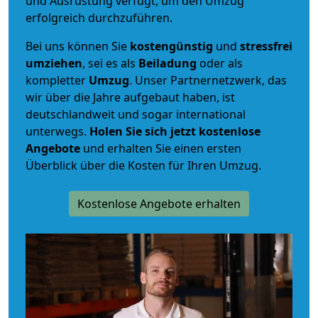
und Ausrüstung verfügt, um den Umzug
erfolgreich durchzuführen.
Bei uns können Sie
kostengünstig
und
stressfrei
umziehen
, sei es als
Beiladung
oder als
kompletter
Umzug
. Unser Partnernetzwerk, das
wir über die Jahre aufgebaut haben, ist
deutschlandweit und sogar international
unterwegs.
Holen Sie sich jetzt kostenlose
Angebote
und erhalten Sie einen ersten
Überblick über die Kosten für Ihren Umzug.
Kostenlose Angebote erhalten