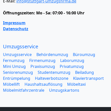
E-Mail:
info@stuttgart-umzugsfirma.de
Öffnungszeiten:
Mo - Sa: 07:00 - 16:00 Uhr
Impressum
Datenschutz
Umzugsservice
Umzugsservice
Behördenumzug
Büroumzug
Fernumzug
Firmenumzug
Laborumzug
Mini Umzug
Praxisumzug
Privatumzug
Seniorenumzug
Studentenumzug
Beiladung
Entrümpelung
Halteverbotszone
Klaviertransport
Möbellift
Haushaltsauflösung
Möbeltaxi
Möbelmitfahrzentrale
Umzugskartons