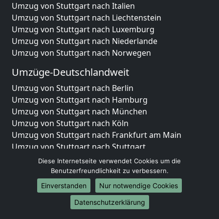
Umzug von Stuttgart nach Italien
Umzug von Stuttgart nach Liechtenstein
Umzug von Stuttgart nach Luxemburg
Umzug von Stuttgart nach Niederlande
Umzug von Stuttgart nach Norwegen
Umzüge-Deutschlandweit
Umzug von Stuttgart nach Berlin
Umzug von Stuttgart nach Hamburg
Umzug von Stuttgart nach München
Umzug von Stuttgart nach Köln
Umzug von Stuttgart nach Frankfurt am Main
Umzug von Stuttgart nach Stuttgart
Umzug von Stuttgart nach Düsseldorf
Diese Internetseite verwendet Cookies um die
Umzug von Stuttgart nach Leipzig
Benutzerfreundlichkeit zu verbessern.
Umzug von Stuttgart nach Dortmund
Einverstanden
Nur notwendige Cookies
Umzug von Stuttgart nach Essen
Datenschutzerklärung
Umzug von Stuttgart nach Bremen
Umzug von Stuttgart nach Dresden