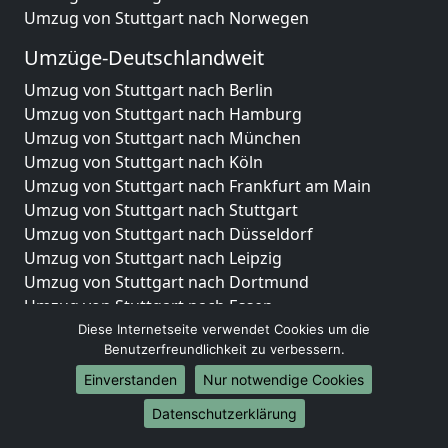
Umzug von Stuttgart nach Norwegen
Umzüge-Deutschlandweit
Umzug von Stuttgart nach Berlin
Umzug von Stuttgart nach Hamburg
Umzug von Stuttgart nach München
Umzug von Stuttgart nach Köln
Umzug von Stuttgart nach Frankfurt am Main
Umzug von Stuttgart nach Stuttgart
Umzug von Stuttgart nach Düsseldorf
Umzug von Stuttgart nach Leipzig
Umzug von Stuttgart nach Dortmund
Umzug von Stuttgart nach Essen
Umzug von Stuttgart nach Bremen
Diese Internetseite verwendet Cookies um die
Benutzerfreundlichkeit zu verbessern.
Umzug von Stuttgart nach Dresden
Umzug von Stuttgart nach Hannover
Einverstanden
Nur notwendige Cookies
Umzug von Stuttgart nach Nürnberg
Datenschutzerklärung
Umzug von Stuttgart nach Duisburg