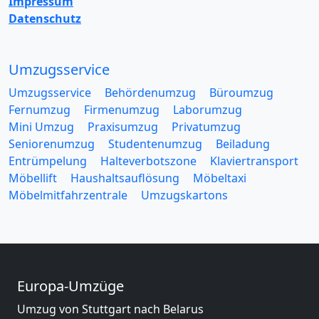
Impressum
Datenschutz
Umzugsservice
Umzugsservice
Behördenumzug
Büroumzug
Fernumzug
Firmenumzug
Laborumzug
Mini Umzug
Praxisumzug
Privatumzug
Seniorenumzug
Studentenumzug
Beiladung
Entrümpelung
Halteverbotszone
Klaviertransport
Möbellift
Haushaltsauflösung
Möbeltaxi
Möbelmitfahrzentrale
Umzugskartons
Europa-Umzüge
Umzug von Stuttgart nach Belarus