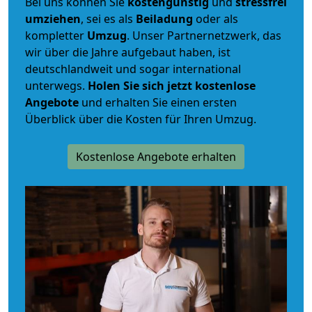
Bei uns können Sie
kostengünstig
und
stressfrei
umziehen
, sei es als
Beiladung
oder als
kompletter
Umzug
. Unser Partnernetzwerk, das
wir über die Jahre aufgebaut haben, ist
deutschlandweit und sogar international
unterwegs.
Holen Sie sich jetzt kostenlose
Angebote
und erhalten Sie einen ersten
Überblick über die Kosten für Ihren Umzug.
Kostenlose Angebote erhalten