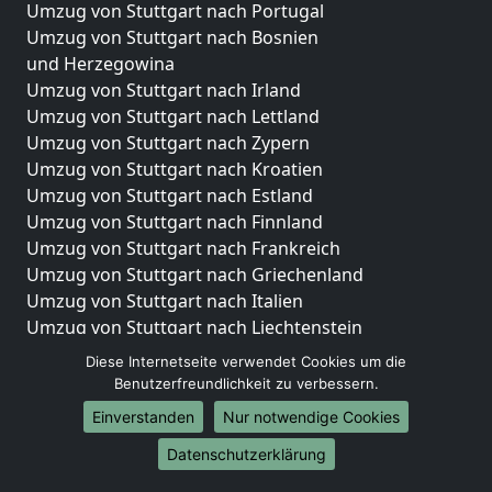
Umzug von Stuttgart nach Portugal
Umzug von Stuttgart nach Bosnien
und Herzegowina
Umzug von Stuttgart nach Irland
Umzug von Stuttgart nach Lettland
Umzug von Stuttgart nach Zypern
Umzug von Stuttgart nach Kroatien
Umzug von Stuttgart nach Estland
Umzug von Stuttgart nach Finnland
Umzug von Stuttgart nach Frankreich
Umzug von Stuttgart nach Griechenland
Umzug von Stuttgart nach Italien
Umzug von Stuttgart nach Liechtenstein
Umzug von Stuttgart nach Luxemburg
Diese Internetseite verwendet Cookies um die
Umzug von Stuttgart nach Niederlande
Benutzerfreundlichkeit zu verbessern.
Umzug von Stuttgart nach Norwegen
Einverstanden
Nur notwendige Cookies
Umzüge-Deutschlandweit
Datenschutzerklärung
Umzug von Stuttgart nach Berlin