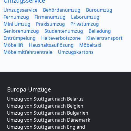
Umzugsservice
Umzugsservice
Behördenumzug
Büroumzug
Fernumzug
Firmenumzug
Laborumzug
Mini Umzug
Praxisumzug
Privatumzug
Seniorenumzug
Studentenumzug
Beiladung
Entrümpelung
Halteverbotszone
Klaviertransport
Möbellift
Haushaltsauflösung
Möbeltaxi
Möbelmitfahrzentrale
Umzugskartons
Europa-Umzüge
Umzug von Stuttgart nach Belarus
Umzug von Stuttgart nach Belgien
Umzug von Stuttgart nach Bulgarien
Umzug von Stuttgart nach Dänemark
Umzug von Stuttgart nach England