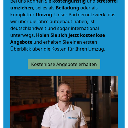
Bei uns können Sie
kostengünstig
und
stressfrei
umziehen
, sei es als
Beiladung
oder als
kompletter
Umzug
. Unser Partnernetzwerk, das
wir über die Jahre aufgebaut haben, ist
deutschlandweit und sogar international
unterwegs.
Holen Sie sich jetzt kostenlose
Angebote
und erhalten Sie einen ersten
Überblick über die Kosten für Ihren Umzug.
Kostenlose Angebote erhalten