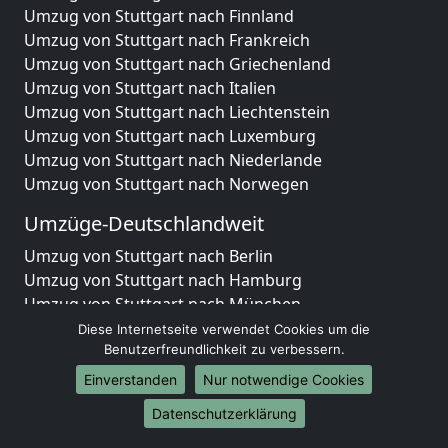
Umzug von Stuttgart nach Finnland
Umzug von Stuttgart nach Frankreich
Umzug von Stuttgart nach Griechenland
Umzug von Stuttgart nach Italien
Umzug von Stuttgart nach Liechtenstein
Umzug von Stuttgart nach Luxemburg
Umzug von Stuttgart nach Niederlande
Umzug von Stuttgart nach Norwegen
Umzüge-Deutschlandweit
Umzug von Stuttgart nach Berlin
Umzug von Stuttgart nach Hamburg
Umzug von Stuttgart nach München
Umzug von Stuttgart nach Köln
Diese Internetseite verwendet Cookies um die
Umzug von Stuttgart nach Frankfurt am Main
Benutzerfreundlichkeit zu verbessern.
Umzug von Stuttgart nach Stuttgart
Einverstanden
Nur notwendige Cookies
Umzug von Stuttgart nach Düsseldorf
Datenschutzerklärung
Umzug von Stuttgart nach Leipzig
Umzug von Stuttgart nach Dortmund