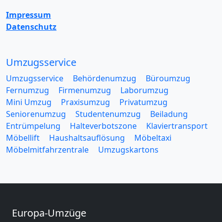
Impressum
Datenschutz
Umzugsservice
Umzugsservice
Behördenumzug
Büroumzug
Fernumzug
Firmenumzug
Laborumzug
Mini Umzug
Praxisumzug
Privatumzug
Seniorenumzug
Studentenumzug
Beiladung
Entrümpelung
Halteverbotszone
Klaviertransport
Möbellift
Haushaltsauflösung
Möbeltaxi
Möbelmitfahrzentrale
Umzugskartons
Europa-Umzüge