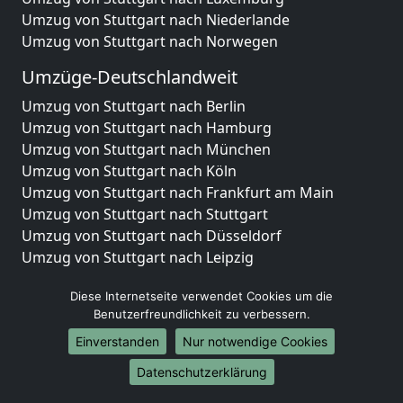
Umzug von Stuttgart nach Niederlande
Umzug von Stuttgart nach Norwegen
Umzüge-Deutschlandweit
Umzug von Stuttgart nach Berlin
Umzug von Stuttgart nach Hamburg
Umzug von Stuttgart nach München
Umzug von Stuttgart nach Köln
Umzug von Stuttgart nach Frankfurt am Main
Umzug von Stuttgart nach Stuttgart
Umzug von Stuttgart nach Düsseldorf
Umzug von Stuttgart nach Leipzig
Umzug von Stuttgart nach Dortmund
Diese Internetseite verwendet Cookies um die
Umzug von Stuttgart nach Essen
Benutzerfreundlichkeit zu verbessern.
Umzug von Stuttgart nach Bremen
Umzug von Stuttgart nach Dresden
Einverstanden
Nur notwendige Cookies
Umzug von Stuttgart nach Hannover
Datenschutzerklärung
Umzug von Stuttgart nach Nürnberg