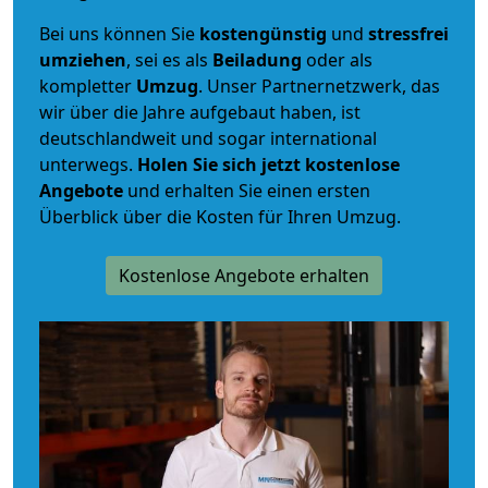
Bei uns können Sie
kostengünstig
und
stressfrei
umziehen
, sei es als
Beiladung
oder als
kompletter
Umzug
. Unser Partnernetzwerk, das
wir über die Jahre aufgebaut haben, ist
deutschlandweit und sogar international
unterwegs.
Holen Sie sich jetzt kostenlose
Angebote
und erhalten Sie einen ersten
Überblick über die Kosten für Ihren Umzug.
Kostenlose Angebote erhalten