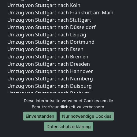
Umzug von Stuttgart nach Köln
Umzug von Stuttgart nach Frankfurt am Main
Umzug von Stuttgart nach Stuttgart
Umzug von Stuttgart nach Düsseldorf
Umzug von Stuttgart nach Leipzig
Umzug von Stuttgart nach Dortmund
Umzug von Stuttgart nach Essen
Umzug von Stuttgart nach Bremen
Umzug von Stuttgart nach Dresden
Umzug von Stuttgart nach Hannover
Umzug von Stuttgart nach Nürnberg
Umzug von Stuttgart nach Duisburg
Umzug von Stuttgart nach Bochum
Umzug von Stuttgart nach Wuppertal
Diese Internetseite verwendet Cookies um die
Benutzerfreundlichkeit zu verbessern.
Umzug von Stuttgart nach Bielefeld
Umzug von Stuttgart nach Bonn
Einverstanden
Nur notwendige Cookies
Umzug von Stuttgart nach Münster
Datenschutzerklärung
Internationale-Umzüge