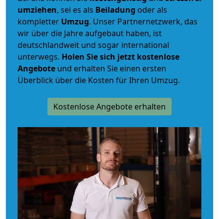
umziehen
, sei es als
Beiladung
oder als
kompletter
Umzug
. Unser Partnernetzwerk, das
wir über die Jahre aufgebaut haben, ist
deutschlandweit und sogar international
unterwegs.
Holen Sie sich jetzt kostenlose
Angebote
und erhalten Sie einen ersten
Überblick über die Kosten für Ihren Umzug.
Kostenlose Angebote erhalten