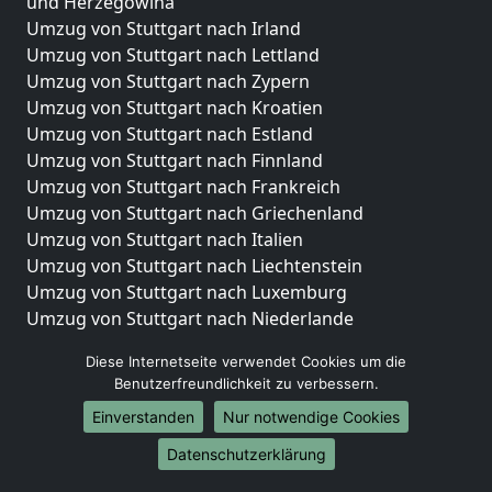
und Herzegowina
Umzug von Stuttgart nach Irland
Umzug von Stuttgart nach Lettland
Umzug von Stuttgart nach Zypern
Umzug von Stuttgart nach Kroatien
Umzug von Stuttgart nach Estland
Umzug von Stuttgart nach Finnland
Umzug von Stuttgart nach Frankreich
Umzug von Stuttgart nach Griechenland
Umzug von Stuttgart nach Italien
Umzug von Stuttgart nach Liechtenstein
Umzug von Stuttgart nach Luxemburg
Umzug von Stuttgart nach Niederlande
Umzug von Stuttgart nach Norwegen
Diese Internetseite verwendet Cookies um die
Umzüge-Deutschlandweit
Benutzerfreundlichkeit zu verbessern.
Einverstanden
Nur notwendige Cookies
Umzug von Stuttgart nach Berlin
Umzug von Stuttgart nach Hamburg
Datenschutzerklärung
Umzug von Stuttgart nach München