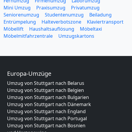
Fernumzug
Firmenumzug
Laborumzug
Mini Umzug
Praxisumzug
Privatumzug
Seniorenumzug
Studentenumzug
Beiladung
Entrümpelung
Halteverbotszone
Klaviertransport
Möbellift
Haushaltsauflösung
Möbeltaxi
Möbelmitfahrzentrale
Umzugskartons
Europa-Umzüge
Umzug von Stuttgart nach Belarus
Umzug von Stuttgart nach Belgien
Umzug von Stuttgart nach Bulgarien
Umzug von Stuttgart nach Dänemark
Umzug von Stuttgart nach England
Umzug von Stuttgart nach Portugal
Umzug von Stuttgart nach Bosnien