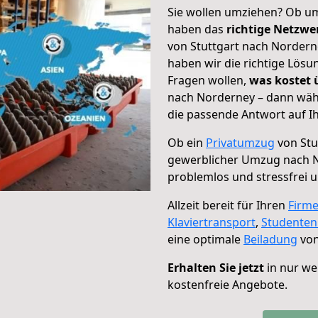
Sie wollen umziehen? Ob um
haben das
richtige Netzw
von Stuttgart nach Nordern
haben wir die richtige Lösu
Fragen wollen,
was kostet
nach Norderney – dann wähl
die passende Antwort auf Ih
Ob ein
Privatumzug
von Stu
gewerblicher Umzug nach 
problemlos und stressfrei 
Allzeit bereit für Ihren
Firm
Klaviertransport
,
Studente
eine optimale
Beiladung
von
Erhalten Sie jetzt
in nur we
kostenfreie Angebote.