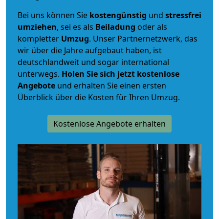
Bei uns können Sie
kostengünstig
und
stressfrei
umziehen
, sei es als
Beiladung
oder als
kompletter
Umzug
. Unser Partnernetzwerk, das
wir über die Jahre aufgebaut haben, ist
deutschlandweit und sogar international
unterwegs.
Holen Sie sich jetzt kostenlose
Angebote
und erhalten Sie einen ersten
Überblick über die Kosten für Ihren Umzug.
Kostenlose Angebote erhalten