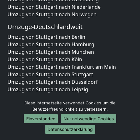
Umzug von Stuttgart nach Niederlande
Umzug von Stuttgart nach Norwegen
Umzüge-Deutschlandweit
Umzug von Stuttgart nach Berlin
Umzug von Stuttgart nach Hamburg
Umzug von Stuttgart nach München
Umzug von Stuttgart nach Köln
Umzug von Stuttgart nach Frankfurt am Main
Umzug von Stuttgart nach Stuttgart
Umzug von Stuttgart nach Düsseldorf
Umzug von Stuttgart nach Leipzig
Umzug von Stuttgart nach Dortmund
Diese Internetseite verwendet Cookies um die
Umzug von Stuttgart nach Essen
Benutzerfreundlichkeit zu verbessern.
Umzug von Stuttgart nach Bremen
Umzug von Stuttgart nach Dresden
Einverstanden
Nur notwendige Cookies
Umzug von Stuttgart nach Hannover
Datenschutzerklärung
Umzug von Stuttgart nach Nürnberg