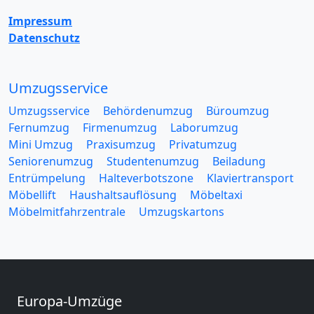
Impressum
Datenschutz
Umzugsservice
Umzugsservice
Behördenumzug
Büroumzug
Fernumzug
Firmenumzug
Laborumzug
Mini Umzug
Praxisumzug
Privatumzug
Seniorenumzug
Studentenumzug
Beiladung
Entrümpelung
Halteverbotszone
Klaviertransport
Möbellift
Haushaltsauflösung
Möbeltaxi
Möbelmitfahrzentrale
Umzugskartons
Europa-Umzüge